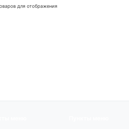
оваров для отображения
кты меню
Пункты меню