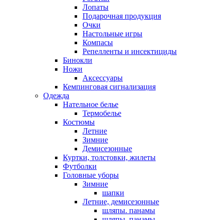
Лопаты
Подарочная продукция
Очки
Настольные игры
Компасы
Репелленты и инсектициды
Бинокли
Ножи
Аксессуары
Кемпинговая сигнализация
Одежда
Нательное белье
Термобелье
Костюмы
Летние
Зимние
Демисезонные
Куртки, толстовки, жилеты
Футболки
Головные уборы
Зимние
шапки
Летние, демисезонные
шляпы. панамы
шляпы, панамы