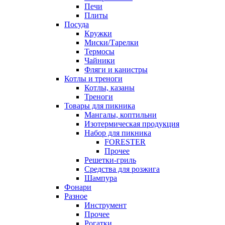
Печи
Плиты
Посуда
Кружки
Миски/Тарелки
Термосы
Чайники
Фляги и канистры
Котлы и треноги
Котлы, казаны
Треноги
Товары для пикника
Мангалы, коптильни
Изотермическая продукция
Набор для пикника
FORESTER
Прочее
Решетки-гриль
Средства для розжига
Шампура
Фонари
Разное
Инструмент
Прочее
Рогатки