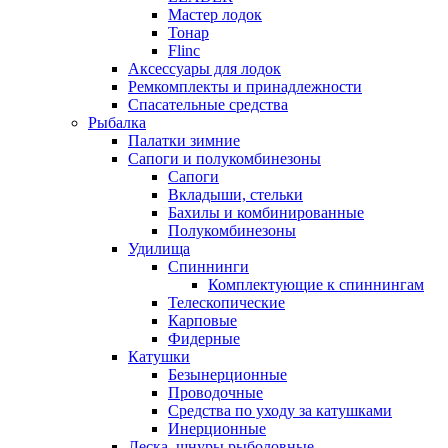
Мастер лодок
Тонар
Flinc
Аксессуары для лодок
Ремкомплекты и принадлежности
Спасательные средства
Рыбалка
Палатки зимние
Сапоги и полукомбинезоны
Сапоги
Вкладыши, стельки
Бахилы и комбинированные
Полукомбинезоны
Удилища
Спиннинги
Комплектующие к спиннингам
Телескопические
Карповые
Фидерные
Катушки
Безынерционные
Проводочные
Средства по уходу за катушками
Инерционные
Леска, шнуры рыболовные