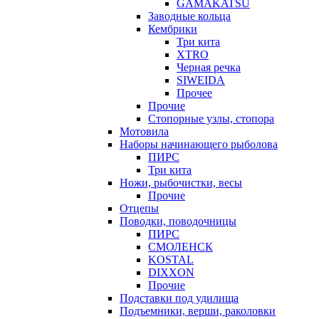
GAMAKATSU
Заводные кольца
Кембрики
Три кита
XTRO
Черная речка
SIWEIDA
Прочее
Прочие
Стопорные узлы, стопора
Мотовила
Наборы начинающего рыболова
ПИРС
Три кита
Ножи, рыбочистки, весы
Прочие
Отцепы
Поводки, поводочницы
ПИРС
СМОЛЕНСК
KOSTAL
DIXXON
Прочие
Подставки под удилища
Подъемники, верши, раколовки