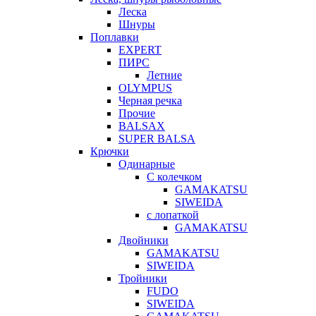
Леска
Шнуры
Поплавки
EXPERT
ПИРС
Летние
OLYMPUS
Черная речка
Прочие
BALSAX
SUPER BALSA
Крючки
Одинарные
С колечком
GAMAKATSU
SIWEIDA
с лопаткой
GAMAKATSU
Двойники
GAMAKATSU
SIWEIDA
Тройники
FUDO
SIWEIDA