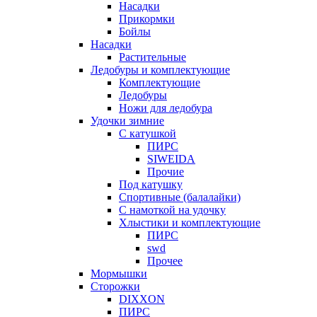
Насадки
Прикормки
Бойлы
Насадки
Растительные
Ледобуры и комплектующие
Комплектующие
Ледобуры
Ножи для ледобура
Удочки зимние
С катушкой
ПИРС
SIWEIDA
Прочие
Под катушку
Спортивные (балалайки)
С намоткой на удочку
Хлыстики и комплектующие
ПИРС
swd
Прочее
Мормышки
Сторожки
DIXXON
ПИРС