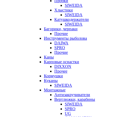
Пробки
SIWEIDA
Хлыстики
SIWEIDA
Катушкодержатели
SIWEIDA
Багорики, черпаки
Прочие
Инструменты рыболова
DAIWA
SPRO
Прочие
Каны
Карповые оснастки
DIXXON
Прочее
Кормушки
Куканы
SIWEIDA
Монтажные
Антизакручиватели
Вертлюжки, карабины
SIWEIDA
SPRO
UG