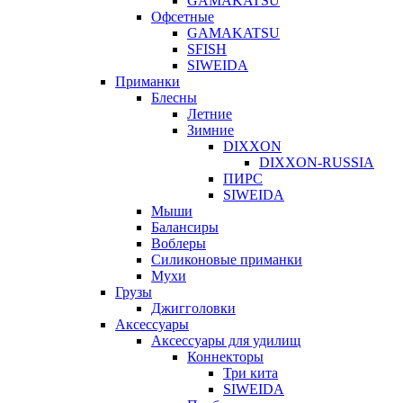
GAMAKATSU
Офсетные
GAMAKATSU
SFISH
SIWEIDA
Приманки
Блесны
Летние
Зимние
DIXXON
DIXXON-RUSSIA
ПИРС
SIWEIDA
Мыши
Балансиры
Воблеры
Силиконовые приманки
Мухи
Грузы
Джигголовки
Аксессуары
Аксессуары для удилищ
Коннекторы
Три кита
SIWEIDA