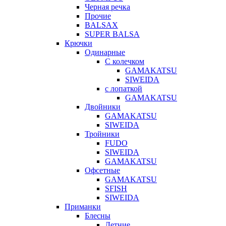
Черная речка
Прочие
BALSAX
SUPER BALSA
Крючки
Одинарные
С колечком
GAMAKATSU
SIWEIDA
с лопаткой
GAMAKATSU
Двойники
GAMAKATSU
SIWEIDA
Тройники
FUDO
SIWEIDA
GAMAKATSU
Офсетные
GAMAKATSU
SFISH
SIWEIDA
Приманки
Блесны
Летние