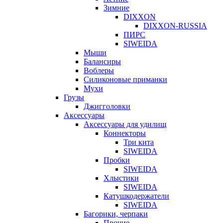
Зимние
DIXXON
DIXXON-RUSSIA
ПИРС
SIWEIDA
Мыши
Балансиры
Воблеры
Силиконовые приманки
Мухи
Грузы
Джигголовки
Аксессуары
Аксессуары для удилищ
Коннекторы
Три кита
SIWEIDA
Пробки
SIWEIDA
Хлыстики
SIWEIDA
Катушкодержатели
SIWEIDA
Багорики, черпаки
Прочие