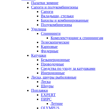
Палатки зимние
Сапоги и полукомбинезоны
Сапоги
Вкладыши, стельки
Бахилы и комбинированные
Полукомбинезоны
Удилища
Спиннинги
Комплектующие к спиннингам
Телескопические
Карповые
Фидерные
Катушки
Безынерционные
Проводочные
Средства по уходу за катушками
Инерционные
Леска, шнуры рыболовные
Леска
Шнуры
Поплавки
EXPERT
ПИРС
Летние
OLYMPUS