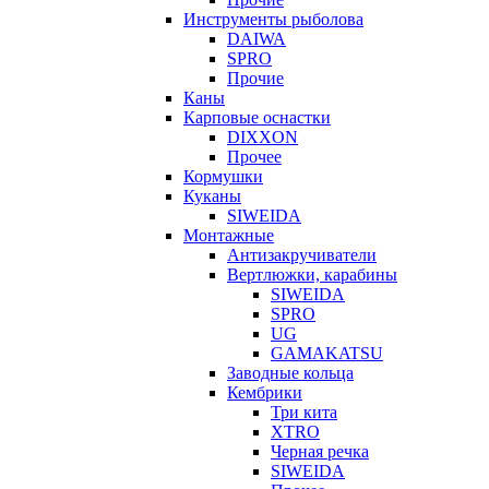
Инструменты рыболова
DAIWA
SPRO
Прочие
Каны
Карповые оснастки
DIXXON
Прочее
Кормушки
Куканы
SIWEIDA
Монтажные
Антизакручиватели
Вертлюжки, карабины
SIWEIDA
SPRO
UG
GAMAKATSU
Заводные кольца
Кембрики
Три кита
XTRO
Черная речка
SIWEIDA