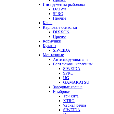
Инструменты рыболова
DAIWA
SPRO
Прочие
Каны
Карповые оснастки
DIXXON
Прочее
Кормушки
Куканы
SIWEIDA
Монтажные
Антизакручиватели
Вертлюжки, карабины
SIWEIDA
SPRO
UG
GAMAKATSU
Заводные кольца
Кембрики
Три кита
XTRO
Черная речка
SIWEIDA