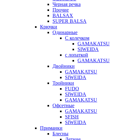
Черная речка
Прочие
BALSAX
SUPER BALSA
Крючки
Одинарные
С колечком
GAMAKATSU
SIWEIDA
с лопаткой
GAMAKATSU
Двойники
GAMAKATSU
SIWEIDA
Тройники
FUDO
SIWEIDA
GAMAKATSU
Офсетные
GAMAKATSU
SFISH
SIWEIDA
Приманки
Блесны
Летние