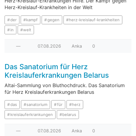
Herz-Kreislauf-Erkrankungen Hilfe. Der Kampf gegen
Herz-Kreislauf-Krankheiten in der Welt
der
kampf
gegen
herz-kreislauf-krankheiten
in
welt
—
07.08.2026
Anka
0
Das Sanatorium für Herz
Kreislauferkrankungen Belarus
Altai-Sammlung von Bluthochdruck. Das Sanatorium
für Herz Kreislauferkrankungen Belarus
das
sanatorium
für
herz
kreislauferkrankungen
belarus
—
07.08.2026
Anka
0