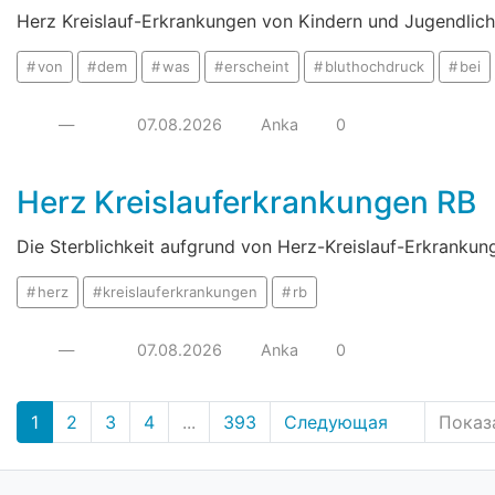
Herz Kreislauf-Erkrankungen von Kindern und Jugendlich
von
dem
was
erscheint
bluthochdruck
bei
—
07.08.2026
Anka
0
Herz Kreislauferkrankungen RB
Die Sterblichkeit aufgrund von Herz-Kreislauf-Erkranku
herz
kreislauferkrankungen
rb
—
07.08.2026
Anka
0
1
2
3
4
...
393
Следующая
Показ