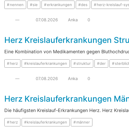
nennen
sie
erkrankungen
des
herz-kreislauf-sy
—
07.08.2026
Anka
0
Herz Kreislauferkrankungen Struk
Eine Kombination von Medikamenten gegen Bluthochdruck.
herz
kreislauferkrankungen
struktur
der
sterblic
—
07.08.2026
Anka
0
Herz Kreislauferkrankungen Mä
Die häufigsten Kreislauf-Erkrankungen Herz. Herz Kreis
herz
kreislauferkrankungen
männer