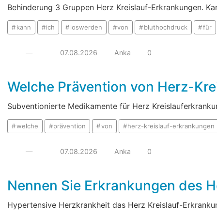
Behinderung 3 Gruppen Herz Kreislauf-Erkrankungen. Ka
kann
ich
loswerden
von
bluthochdruck
für
—
07.08.2026
Anka
0
Welche Prävention von Herz-Kre
Subventionierte Medikamente für Herz Kreislauferkranku
welche
prävention
von
herz-kreislauf-erkrankungen
—
07.08.2026
Anka
0
Nennen Sie Erkrankungen des H
Hypertensive Herzkrankheit das Herz Kreislauf-Erkrank