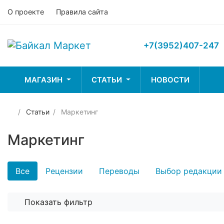
О проекте
Правила сайта
+7(3952)407-247
МАГАЗИН
СТАТЬИ
НОВОСТИ
Статьи
Маркетинг
Лодки и
Рыбалка
Туриз
принадлежности
Маркетинг
Все
Рецензии
Переводы
Выбор редакции
Показать фильтр