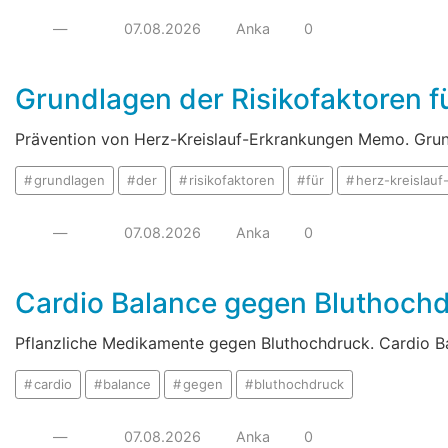
—
07.08.2026
Anka
0
Grundlagen der Risikofaktoren f
Prävention von Herz-Kreislauf-Erkrankungen Memo. Grund
grundlagen
der
risikofaktoren
für
herz-kreislau
—
07.08.2026
Anka
0
Cardio Balance gegen Bluthoch
Pflanzliche Medikamente gegen Bluthochdruck. Cardio B
cardio
balance
gegen
bluthochdruck
—
07.08.2026
Anka
0