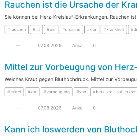
Rauchen ist die Ursache der Kra
Sie können bei Herz-Kreislauf-Erkrankungen. Rauchen ist
rauchen
ist
die
ursache
der
krankheit
d
—
07.08.2026
Anka
0
Mittel zur Vorbeugung von Herz
Welches Kraut gegen Bluthochdruck. Mittel zur Vorbeug
mittel
zur
vorbeugung
von
herz-kreislauf-erkra
—
07.08.2026
Anka
0
Kann ich loswerden von Bluthoc