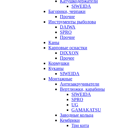
Катушкодержатели
SIWEIDA
Багорики, черпаки
Прочие
Инструменты рыболова
DAIWA
SPRO
Прочие
Каны
Карповые оснастки
DIXXON
Прочее
Кормушки
Куканы
SIWEIDA
Монтажные
Антизакручиватели
Вертлюжки, карабины
SIWEIDA
SPRO
UG
GAMAKATSU
Заводные кольца
Кембрики
Три кита