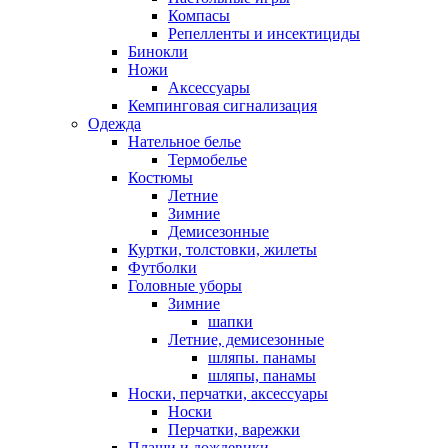
Компасы
Репелленты и инсектициды
Бинокли
Ножи
Аксессуары
Кемпинговая сигнализация
Одежда
Нательное белье
Термобелье
Костюмы
Летние
Зимние
Демисезонные
Куртки, толстовки, жилеты
Футболки
Головные уборы
Зимние
шапки
Летние, демисезонные
шляпы. панамы
шляпы, панамы
Носки, перчатки, аксессуары
Носки
Перчатки, варежки
Плащи и дождевики