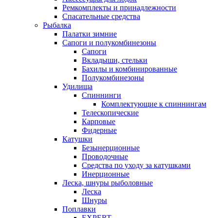
Ремкомплекты и принадлежности
Спасательные средства
Рыбалка
Палатки зимние
Сапоги и полукомбинезоны
Сапоги
Вкладыши, стельки
Бахилы и комбинированные
Полукомбинезоны
Удилища
Спиннинги
Комплектующие к спиннингам
Телескопические
Карповые
Фидерные
Катушки
Безынерционные
Проводочные
Средства по уходу за катушками
Инерционные
Леска, шнуры рыболовные
Леска
Шнуры
Поплавки
EXPERT