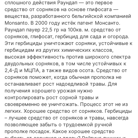
сплошного действия Раундап — это первое
средство от сорняков на основе глифосата —
вещества, разработанного бельгийской компанией
Monsanto. В 2000 году истёк патент Монсанто.
Раундап пауер 22,5 гр на 100кв. м. средство от
сорняков, глифосат, гербицид для сада и огорода.
Эти гербициды уничтожают сорняки, устойчивые к
гербицидам из других химических классов,
высокая эффективность против широкого спектра
двудольных сорняков, в том числе устойчивых к
2,4-Д и МЦПА, а также видов осота. Средство от
сорняков поможет, когда обычная прополка не
останавливает рост надоедливой травы. Для
получения хорошего урожая нужно
контролировать рост сорной травы и
своевременно ее уничтожать. Процесс этот не из
легких. Хорошее средство от сорняков. Гербициды
– лучшее средство от сорняков и травы, навсегда
позволяющее забыть о трудоемкой ручной
прополке посадок. Какое хорошее средство