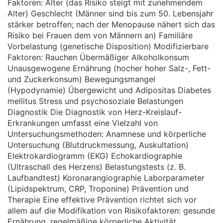
Faktoren: Alter (das Risiko steigt mit zunehmendem
Alter) Geschlecht (Männer sind bis zum 50. Lebensjahr
stärker betroffen; nach der Menopause nähert sich das
Risiko bei Frauen dem von Männern an) Familiäre
Vorbelastung (genetische Disposition) Modifizierbare
Faktoren: Rauchen Übermäßiger Alkoholkonsum
Unausgewogene Ernährung (hocher hoher Salz-, Fett-
und Zuckerkonsum) Bewegungsmangel
(Hypodynamie) Übergewicht und Adipositas Diabetes
mellitus Stress und psychosoziale Belastungen
Diagnostik Die Diagnostik von Herz-Kreislauf-
Erkrankungen umfasst eine Vielzahl von
Untersuchungsmethoden: Anamnese und körperliche
Untersuchung (Blutdruckmessung, Auskultation)
Elektrokardiogramm (EKG) Echokardiographie
(Ultraschall des Herzens) Belastungstests (z. B.
Laufbandtest) Koronarangiographie Laborparameter
(Lipidspektrum, CRP, Troponine) Prävention und
Therapie Eine effektive Prävention richtet sich vor
allem auf die Modifikation von Risikofaktoren: gesunde
Ernährung, regelmäßige körperliche Aktivität,