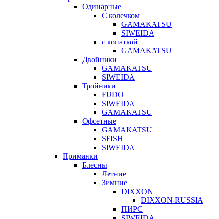
Одинарные
С колечком
GAMAKATSU
SIWEIDA
с лопаткой
GAMAKATSU
Двойники
GAMAKATSU
SIWEIDA
Тройники
FUDO
SIWEIDA
GAMAKATSU
Офсетные
GAMAKATSU
SFISH
SIWEIDA
Приманки
Блесны
Летние
Зимние
DIXXON
DIXXON-RUSSIA
ПИРС
SIWEIDA