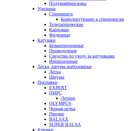
Полукомбинезоны
Удилища
Спиннинги
Комплектующие к спиннингам
Телескопические
Карповые
Фидерные
Катушки
Безынерционные
Проводочные
Средства по уходу за катушками
Инерционные
Леска, шнуры рыболовные
Леска
Шнуры
Поплавки
EXPERT
ПИРС
Летние
OLYMPUS
Черная речка
Прочие
BALSAX
SUPER BALSA
Крючки