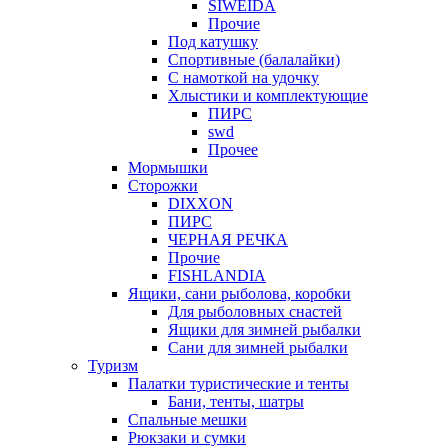
SIWEIDA
Прочие
Под катушку
Спортивные (балалайки)
С намоткой на удочку
Хлыстики и комплектующие
ПИРС
swd
Прочее
Мормышки
Сторожки
DIXXON
ПИРС
ЧЕРНАЯ РЕЧКА
Прочие
FISHLANDIA
Ящики, сани рыболова, коробки
Для рыболовных снастей
Ящики для зимней рыбалки
Сани для зимней рыбалки
Туризм
Палатки туристические и тенты
Бани, тенты, шатры
Спальные мешки
Рюкзаки и сумки