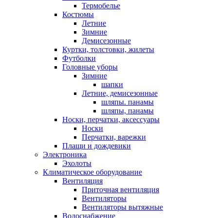
Термобелье
Костюмы
Летние
Зимние
Демисезонные
Куртки, толстовки, жилеты
Футболки
Головные уборы
Зимние
шапки
Летние, демисезонные
шляпы. панамы
шляпы, панамы
Носки, перчатки, аксессуары
Носки
Перчатки, варежки
Плащи и дождевики
Электроника
Эхолоты
Климатическое оборудование
Вентиляция
Приточная вентиляция
Вентиляторы
Вентиляторы вытяжные
Водоснабжение