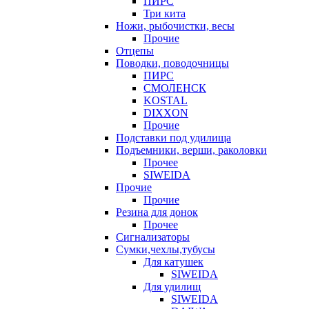
ПИРС
Три кита
Ножи, рыбочистки, весы
Прочие
Отцепы
Поводки, поводочницы
ПИРС
СМОЛЕНСК
KOSTAL
DIXXON
Прочие
Подставки под удилища
Подъемники, верши, раколовки
Прочее
SIWEIDA
Прочие
Прочие
Резина для донок
Прочее
Сигнализаторы
Сумки,чехлы,тубусы
Для катушек
SIWEIDA
Для удилищ
SIWEIDA