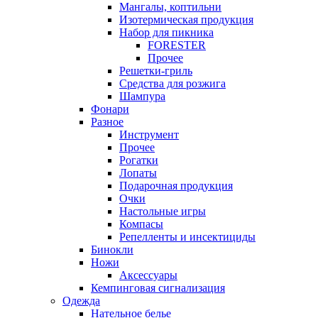
Мангалы, коптильни
Изотермическая продукция
Набор для пикника
FORESTER
Прочее
Решетки-гриль
Средства для розжига
Шампура
Фонари
Разное
Инструмент
Прочее
Рогатки
Лопаты
Подарочная продукция
Очки
Настольные игры
Компасы
Репелленты и инсектициды
Бинокли
Ножи
Аксессуары
Кемпинговая сигнализация
Одежда
Нательное белье