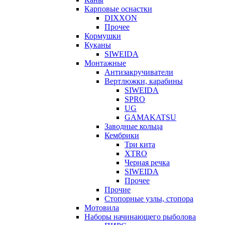
Карповые оснастки
DIXXON
Прочее
Кормушки
Куканы
SIWEIDA
Монтажные
Антизакручиватели
Вертлюжки, карабины
SIWEIDA
SPRO
UG
GAMAKATSU
Заводные кольца
Кембрики
Три кита
XTRO
Черная речка
SIWEIDA
Прочее
Прочие
Стопорные узлы, стопора
Мотовила
Наборы начинающего рыболова