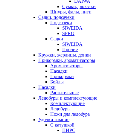
DAIWA
Сумки, рюкзаки
Шнуры, фалы, нити
Садки, подсачеки
Подсачеки
SIWEIDA
SPRO
Садки
SIWEIDA
Прочие
Кружки, жерлицы, донки
Прикормки, ароматизаторы
Ароматизаторы
Насадки
Прикормки
Бойлы
Насадки
Растительные
Ледобуры и комплектующие
Комплектующие
Ледобуры
Ножи для ледобура
Удочки зимние
С катушкой
ПИРС