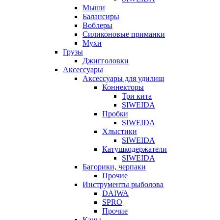
Мыши
Балансиры
Воблеры
Силиконовые приманки
Мухи
Грузы
Джигголовки
Аксессуары
Аксессуары для удилищ
Коннекторы
Три кита
SIWEIDA
Пробки
SIWEIDA
Хлыстики
SIWEIDA
Катушкодержатели
SIWEIDA
Багорики, черпаки
Прочие
Инструменты рыболова
DAIWA
SPRO
Прочие
Каны