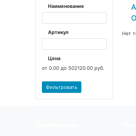
А
Наименование
О
Артикул
Нет т
Цена
от
0.00
до
502120.00
руб.
Фильтровать
Пункты меню
Пун