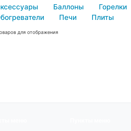
ксессуары
Баллоны
Горелки
богреватели
Печи
Плиты
оваров для отображения
кты меню
Пункты меню