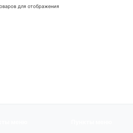
оваров для отображения
кты меню
Пункты меню