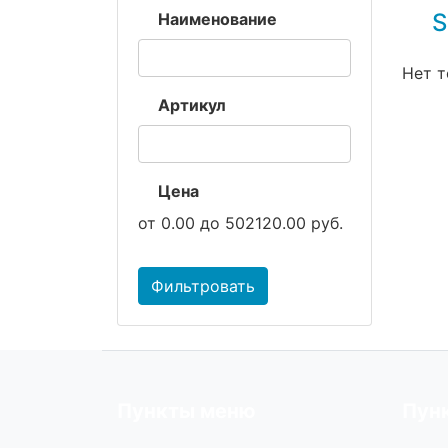
S
Наименование
Нет т
Артикул
Цена
от
0.00
до
502120.00
руб.
Фильтровать
Пункты меню
Пун